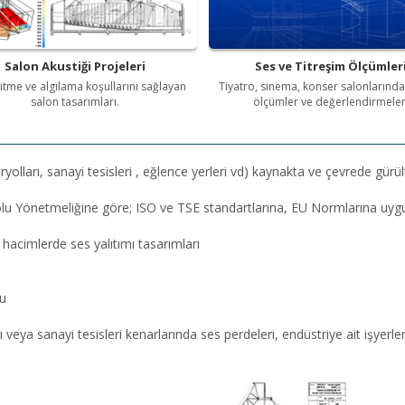
Salon Akustiği Projeleri
Ses ve Titreşim Ölçümler
şitme ve algılama koşullarını sağlayan
Tiyatro, sinema, konser salonlarında
salon tasarımları.
ölçümler ve değerlendirmeler
ryolları, sanayi tesisleri , eğlence yerleri vd) kaynakta ve çevrede gür
olu Yönetmeliğine göre; ISO ve TSE standartlarına, EU Normlarına uy
 hacimlerde ses yalıtımı tasarımları
lu
rı veya sanayi tesisleri kenarlarında ses perdeleri, endüstriye ait işyerle