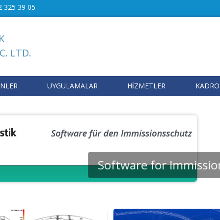
2 325 39 05
K
C. LTD.
NLER
UYGULAMALAR
HİZMETLER
KADR
Software for Immission 