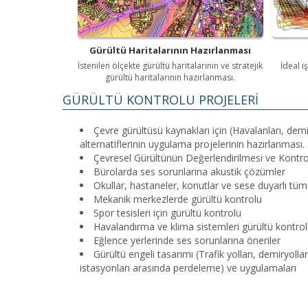
Gürültü Haritalarının Hazırlanması
İstenilen ölçekte gürültü haritalarının ve stratejik
İdeal i
gürültü haritalarının hazırlanması.
GÜRÜLTÜ KONTROLU PROJELERİ
Çevre gürültüsü kaynakları için (Havalanları, demi
alternatiflerinin uygulama projelerinin hazırlanması.
Çevresel Gürültünün Değerlendirilmesi ve Kontr
Bürolarda ses sorunlarına akustik çözümler
Okullar, hastaneler, konutlar ve sese duyarlı tüm
Mekanik merkezlerde gürültü kontrolu
Spor tesisleri için gürültü kontrolu
Havalandırma ve klima sistemleri gürültü kontro
Eğlence yerlerinde ses sorunlarına öneriler
Gürültü engeli tasarımı (Trafik yolları, demiryolla
istasyonları arasında perdeleme) ve uygulamaları