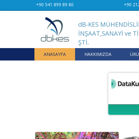
+90 541 899 89 80
+90 21
dB-KES MÜHENDİSLİ
İNŞAAT,SANAYİ ve Tİ
ŞTİ.
ANASAYFA
HAKKIMIZDA
ÜRÜ