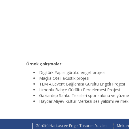
Örnek çalışmalar:
Digitürk Yapısı gürültü engeli projesi
Maçka Oteli akustik projesi
TEM 4.Levent Bağlantısı Gürültü Engeli Projesi
Limonlu Bahçe Gürültü Perdelemesi Projesi
Gaziantep Sanko Tesisleri spor salonu ve yüzme 
Haydar Aliyev Kültür Merkezi ses yalıtımı ve mek
Gürültü Haritası ve Engel Tasarımı Yazılmı
Mekani