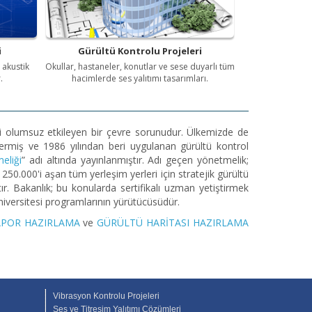
i
Gürültü Kontrolu Projeleri
 akustik
Okullar, hastaneler, konutlar ve sese duyarlı tüm
.
hacimlerde ses yalıtımı tasarımları.
işiyi olumsuz etkileyen bir çevre sorunudur. Ülkemizde de
miş ve 1986 yılından beri uygulanan gürültü kontrol
eliği
” adı altında yayınlanmıştır. Adı geçen yönetmelik;
50.000'i aşan tüm yerleşim yerleri için stratejik gürültü
tır. Bakanlık; bu konularda sertifikalı uzman yetiştirmek
niversitesi programlarının yürütücüsüdür.
APOR HAZIRLAMA
ve
GÜRÜLTÜ HARİTASI HAZIRLAMA
Vibrasyon Kontrolu Projeleri
Ses ve Titreşim Yalıtımı Çözümleri