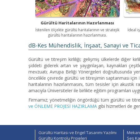
Gürültü Haritalarının Hazırlanması
İstenilen ölçekte gürültü haritalarının ve stratejik
İdeal i
gürültü haritalarının hazırlanması.
dB-Kes Mühendislik, İnşaat, Sanayi ve Tic
Gürültü ve titreşim kirliliği; gelişmiş ülkelerde diğer 
şiddeti giderek artan ve yaygınlaşan, kaynakları çeş
mevzuatı; Avrupa Birliği Yönergeleri doğrultusunda yen
öncelikle çevrede gürültü ve titreşimin saptanması için
haritalarının hazırlanmasını, tüm tesisler için akustik 
amacıyla Üniversiteler ile birlikte eğitim programları 
Firmamız; yönetmeliğin öngördüğü tüm gürültü ve titre
ve ÖNLEME PROJESİ HAZIRLAMA
gibi hizmetleri de ge
Gürültü Haritası ve Engel Tasarımı Yazılmı
Mekani
Gürültü Kontrolu Projeleri
Ses Ka