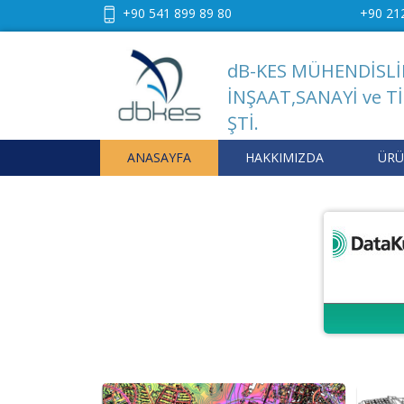
+90 541 899 89 80
+90 21
dB-KES MÜHENDİSLİ
İNŞAAT,SANAYİ ve Tİ
ŞTİ.
ANASAYFA
HAKKIMIZDA
ÜRÜ