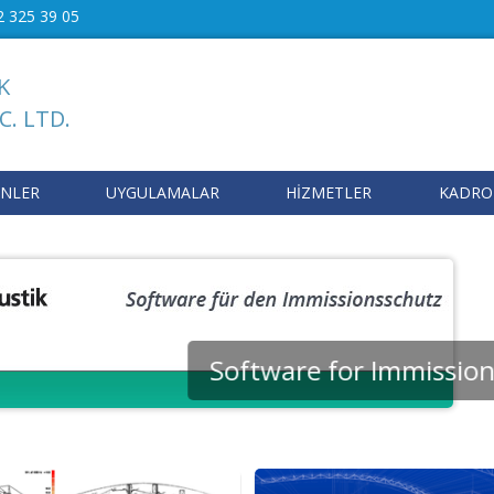
2 325 39 05
K
C. LTD.
NLER
UYGULAMALAR
HİZMETLER
KADR
Software for Immission 