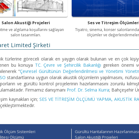
Salon Akustiği Projeleri
Ses ve Titreşim Ölçümler
şitme ve algılama koşullarını sağlayan
Tiyatro, sinema, konser salonlarında
salon tasarımları.
ölçümler ve değerlendirmeler
aret Limited Şirketi
kirlilik türlerine göreceli olarak en yaygın olarak bulunan ve en çok k
itlenen bu konuya
TC. Çevre ve Şehircilik Bakanlığı
gereken önemi ver
ilenerek “
Çevresel Gürültünün Değerlendirilmesi ve Yönetimi Yönetm
ISO
standartlarına uygun olarak akustik ölçümlerin yapılmasını, nüfusu 2
raporların ve gürültü kontrol projelerinin hazırlanmasını zorunlu kılmış
uygulamaktadır. Firmamız danışmanı
Prof. Dr. Selma Kurra
; Bahçeşehir Ü
şim kaynakları için;
SES VE TİTREŞİM ÖLÇÜMÜ YAPMA, AKUSTİK R
rçekleştirmektedir.
k Ölçüm Sistemleri
Gürültü Haritalarının Hazırlanması
litesi Ölçümü
Salon Akustiği Projeleri