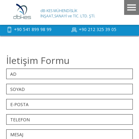
dB-KES MÜHENDİSLİK
İNŞAAT,SANAYİ ve TİC. LTD. ŞTİ.
+90 541 899 98 99
+90 212 325 39 05
İletişim Formu