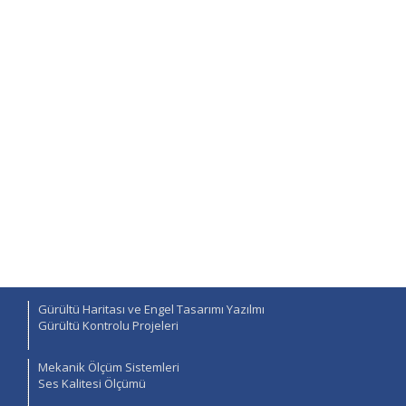
Gürültü Haritası ve Engel Tasarımı Yazılmı
Gürültü Kontrolu Projeleri
Mekanik Ölçüm Sistemleri
Ses Kalitesi Ölçümü