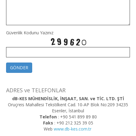
Güvenlik Kodunu Yazınız
GÖNDER
ADRES ve TELEFONLAR
dB-KES MÜHENDİSLİK, İNŞAAT, SAN. ve TİC. LTD. ŞTİ
Oruçreis Mahallesi Tekstilkent Cad. 10-AP Blok No:209 34235
Esenler, İstanbul
Telefon
: +90 541 899 89 80
Faks
: +90 212 325 39 05
Web
www.db-kes.com.tr