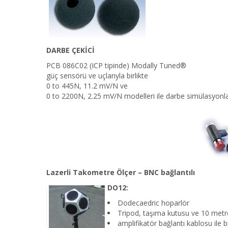
DARBE ÇEKİCİ
PCB 086C02 (ICP tipinde) Modally Tuned®
güç sensörü ve uçlarıyla birlikte
0 to 445N, 11.2 mV/N ve
0 to 2200N, 2.25 mV/N modelleri ile darbe simülasyonla
Lazerli Takometre Ölçer – BNC bağlantılı
DO12:
Dodecaedric hoparlör
Tripod, taşıma kutusu ve 10 metre
amplifikatör bağlantı kablosu ile bi