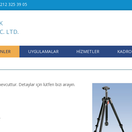
212 325 39 05
K
C. LTD.
NLER
UYGULAMALAR
HİZMETLER
KADR
cuttur. Detaylar için lütfen bizi arayın.
.