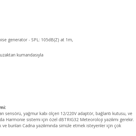
noise generator - SPL: 105dB(Z) at 1m,
ve uzaktan kumandasıyla
mi:
ran sensörü, yağmur kabı ölçeri 12/220V adaptör, bağlantı kutusu, ve
a da Harmonie sistemi için özel dBTRIG32 Meteoroloji yazılımı gerekir.
 ve bunları Cadna yazılımında simüle etmek isteyenler için çok