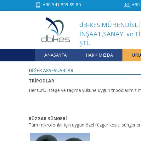
+90 541 899 89 80
+90 
dB-KES MÜHENDİSLİ
İNŞAAT,SANAYİ ve Tİ
ŞTİ.
ANASAYFA
HAKKIMIZDA
ÜRÜ
DİĞER AKSESUARLAR
TRİPODLAR
Her türlü isteğe ve taşıma yüküne uygun tripodlarımız mev
RÜZGAR SÜNGERİ
Tüm mikrofonlar için uygun özel rüzgar kesici süngerler