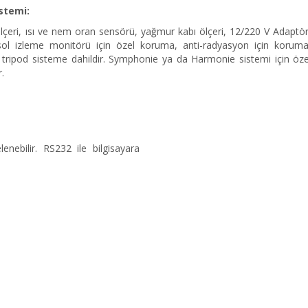
stemi:
lçeri, ısı ve nem oran sensörü, yağmur kabı ölçeri, 12/220 V Adaptör
sol izleme monitörü için özel koruma, anti-radyasyon için koruma
e tripod sisteme dahildir. Symphonie ya da Harmonie sistemi için öze
.
enebilir. RS232 ile bilgisayara